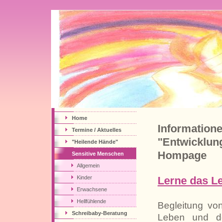
Home
Infor
Termine / Aktuelles
"Entwicklun
"Heilende Hände"
Hompage
Sensitive Menschen
Allgemein
Kinder
Lerne das L
Erwachsene
Hellfühlende
Begleitung vo
Schreibaby-Beratung
Leben und de